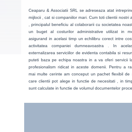
Ceaparu & Associatii SRL se adreseaza atat intreprinde
mijlocii , cat si companiilor mari. Cum toti clientii nostr
, principalul beneficiu al colaborarii cu societatea noas
un buget al costurilor administrative utilizat in m
asigurand in acelasi timp un echilibru corect intre cost
activitatea companiei dumneavoastra . In acela
externalizarea serviciilor de evidenta contabila si re
puteti baza pe echipa noastra in a va oferi servicii l
profesionalism ridicat in aceste domenii. Pentru a r
mai multe cerinte am conceput un pachet flexibil de se
care clientii pot alege in functie de necesitati , in tim
sunt calculate in functie de volumul documentelor proc