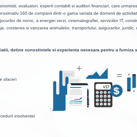
misti, evaluatori, experti contabili si auditori financiari, care urmares
proximativ 160 de companii dintr-o gama variata de domenii de activita
urilor de noroc, a energiei verzi, cinematografiei, serviciilor IT, constr
e, cresterea si vanzarea animalelor, transportului, asigurarilor, juridic, 
atii, detine cunostintele si experienta necesara pentru a furniza s
e afaceri
ocedurii insolventei