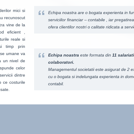
rilor mici si
Echipa noastra are o bogata experienta in fu
i au recunoscut
serviciilor financiar – contabile , iar pregati
tra vine de la
ofera clientilor nostri o calitate ridicata a servi
od eficient ,
urile reale si
si timp prin
surse umane va
Echipa noastra
este formata din
11 salariati
a un nivel de
colaboratori.
aspunde celor
Managementul societatii este asigurat de 2 ex
rvicii dintre
cu o bogata si indelungata experienta in dome
p ce costurile
contabil.
esate.