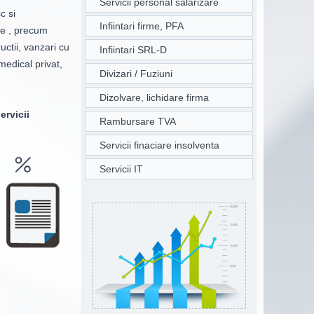
Servicii personal salarizare
c si
Infiintari firme, PFA
te , precum
uctii, vanzari cu
Infiintari SRL-D
medical privat,
Divizari / Fuziuni
Dizolvare, lichidare firma
ervicii
Rambursare TVA
Servicii finaciare insolventa
Servicii IT