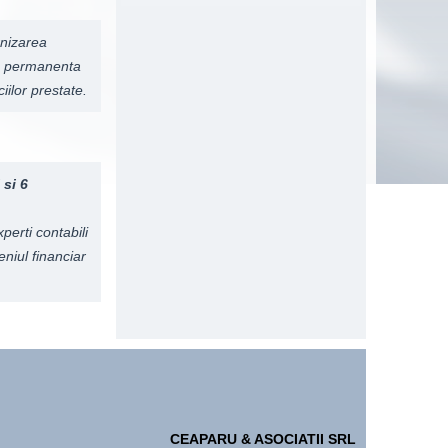
rnizarea
rea permanenta
ciilor prestate.
 si 6
perti contabili
niul financiar
CEAPARU & ASOCIATII SRL